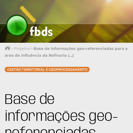
>
Projetos
>
Base de informações geo-referenciadas para a
área de influência da Refinaria (…)
GESTÃO TERRITORIAL E GEOPROCESSAMENTO
Base de
informações geo-